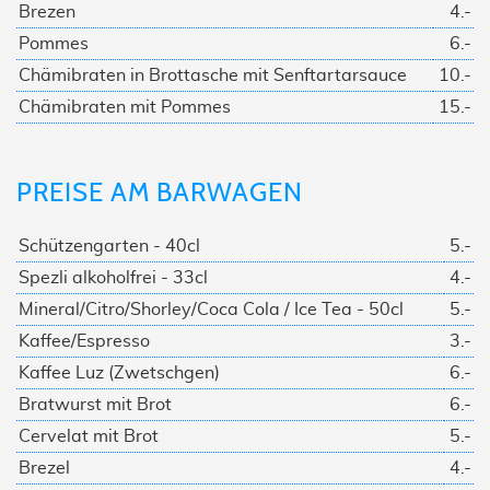
Brezen
4.-
Pommes
6.-
Chämibraten in Brottasche mit Senftartarsauce
10.-
Chämibraten mit Pommes
15.-
PREISE AM BARWAGEN
Schützengarten - 40cl
5.-
Spezli alkoholfrei - 33cl
4.-
Mineral/Citro/Shorley/Coca Cola / Ice Tea - 50cl
5.-
Kaffee/Espresso
3.-
Kaffee Luz (Zwetschgen)
6.-
Bratwurst mit Brot
6.-
Cervelat mit Brot
5.-
Brezel
4.-